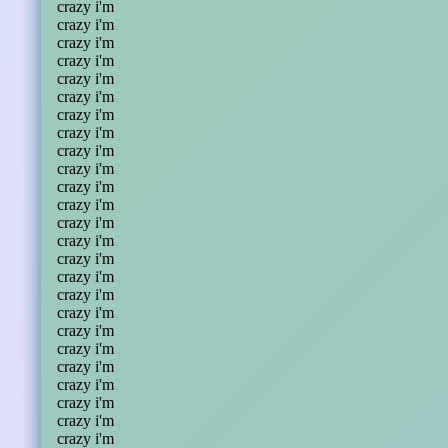
crazy i'm
crazy i'm
crazy i'm
crazy i'm
crazy i'm
crazy i'm
crazy i'm
crazy i'm
crazy i'm
crazy i'm
crazy i'm
crazy i'm
crazy i'm
crazy i'm
crazy i'm
crazy i'm
crazy i'm
crazy i'm
crazy i'm
crazy i'm
crazy i'm
crazy i'm
crazy i'm
crazy i'm
crazy i'm