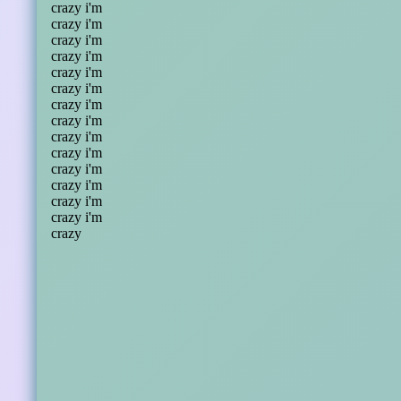
crazy i'm
crazy i'm
crazy i'm
crazy i'm
crazy i'm
crazy i'm
crazy i'm
crazy i'm
crazy i'm
crazy i'm
crazy i'm
crazy i'm
crazy i'm
crazy i'm
crazy