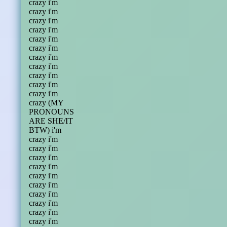
crazy i'm
crazy i'm
crazy i'm
crazy i'm
crazy i'm
crazy i'm
crazy i'm
crazy i'm
crazy i'm
crazy i'm
crazy i'm
crazy (MY
PRONOUNS
ARE SHE/IT
BTW) i'm
crazy i'm
crazy i'm
crazy i'm
crazy i'm
crazy i'm
crazy i'm
crazy i'm
crazy i'm
crazy i'm
crazy i'm